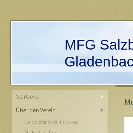
MFG Salzb
Gladenba
Startseite
Mo
Über den Verein
Der Vorstand stellt sich vor
Aufnahmeantrag